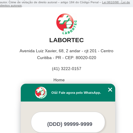
autor. Crime de violação de direito autoral – artigo 184 do Código Penal –
Lei 9610/98 - Lei de
direitos autorais
.
LABORTEC
Avenida Luiz Xavier, 68, 2 andar - cjt 201 - Centro
Curitiba - PR - CEP: 80020-020
(41) 3222-0157
Home
Empresa
Olá! Fale agora pelo WhatsApp.
Missão
Serviços
Contato
Mapa do site
Mais Serviços