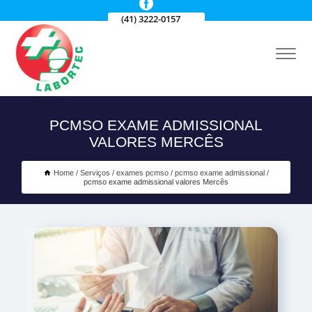
(41) 3222-0157
PCMSO EXAME ADMISSIONAL
VALORES MERCÊS
Home
Serviços
exames pcmso
pcmso exame admissional
pcmso exame admissional valores Mercês