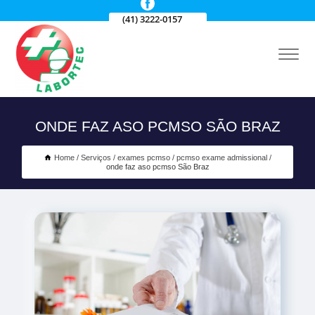
(41) 3222-0157
ONDE FAZ ASO PCMSO SÃO BRAZ
Home
Serviços
exames pcmso
pcmso exame admissional
onde faz aso pcmso São Braz