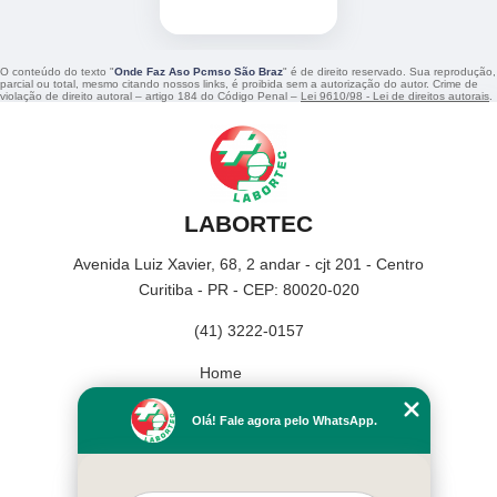
O conteúdo do texto "
Onde Faz Aso Pcmso São Braz
" é de direito reservado. Sua reprodução,
parcial ou total, mesmo citando nossos links, é proibida sem a autorização do autor. Crime de
violação de direito autoral – artigo 184 do Código Penal –
Lei 9610/98 - Lei de direitos autorais
.
LABORTEC
Avenida Luiz Xavier, 68, 2 andar - cjt 201 - Centro
Curitiba - PR - CEP: 80020-020
(41) 3222-0157
Home
Empresa
Olá! Fale agora pelo WhatsApp.
Missão
Serviços
Contato