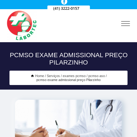
(41) 3222-0157
PCMSO EXAME ADMISSIONAL PREÇO
PILARZINHO
Home
Serviços
exames pcmso
pcmso aso
pcmso exame admissional preço Pilarzinho