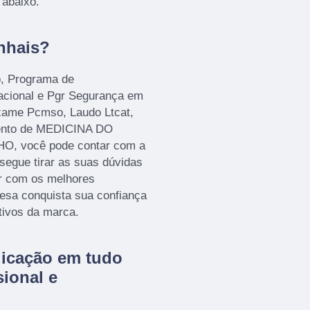
 abaixo.
nhais?
o, Programa de
acional e Pgr Segurança em
Exame Pcmso, Laudo Ltcat,
mento de MEDICINA DO
 você pode contar com a
gue tirar as suas dúvidas
ar com os melhores
resa conquista sua confiança
tivos da marca.
dicação em tudo
ional e