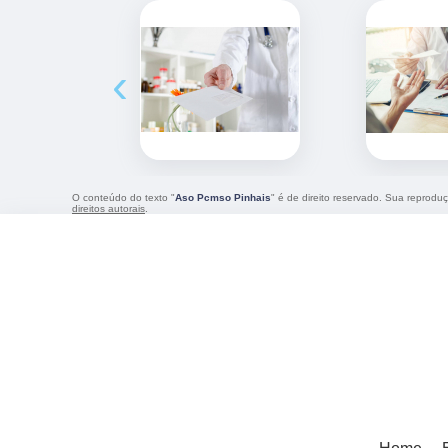
‹
O conteúdo do texto "
Aso Pcmso Pinhais
" é de direito reservado. Sua reproduç
direitos autorais
.