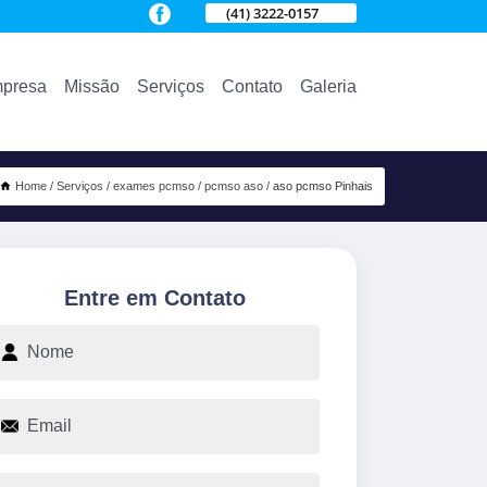
(41) 3222-0157
presa
Missão
Serviços
Contato
Galeria
Home
Serviços
exames pcmso
pcmso aso
aso pcmso Pinhais
Entre em Contato