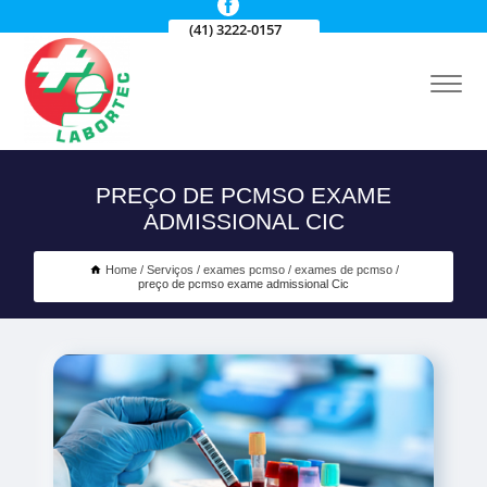
(41) 3222-0157
PREÇO DE PCMSO EXAME
ADMISSIONAL CIC
Home
Serviços
exames pcmso
exames de pcmso
preço de pcmso exame admissional Cic