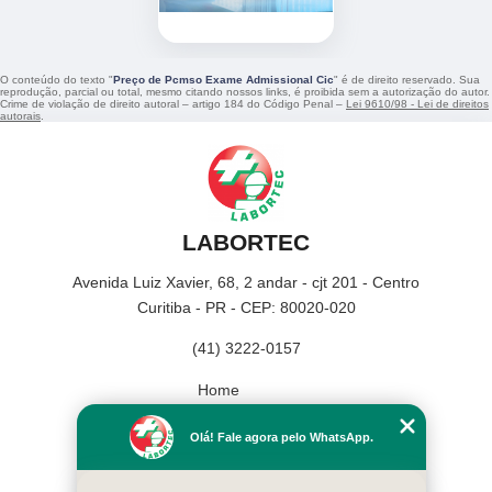
O conteúdo do texto "
Preço de Pcmso Exame Admissional Cic
" é de direito reservado. Sua
reprodução, parcial ou total, mesmo citando nossos links, é proibida sem a autorização do autor.
Crime de violação de direito autoral – artigo 184 do Código Penal –
Lei 9610/98 - Lei de direitos
autorais
.
LABORTEC
Avenida Luiz Xavier, 68, 2 andar - cjt 201 - Centro
Curitiba - PR - CEP: 80020-020
(41) 3222-0157
Home
Empresa
Olá! Fale agora pelo WhatsApp.
Missão
Serviços
Contato