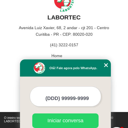
LABORTEC
Avenida Luiz Xavier, 68, 2 andar - cjt 201 - Centro
Curitiba - PR - CEP: 80020-020
(41) 3222-0157
Home
Empresa
Olá! Fale agora pelo WhatsApp.
Missão
Serviços
Contato
Mapa do site
Mais Serviços
O inteiro teor deste site está sujeito à proteção de direitos autorais. Copyright©
Iniciar conversa
LABORTEC (Lei 9610 de 19/02/1998)