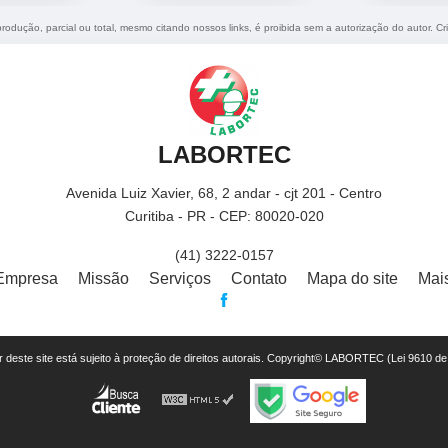
produção, parcial ou total, mesmo citando nossos links, é proibida sem a autorização do autor. C
LABORTEC
Avenida Luiz Xavier, 68, 2 andar - cjt 201 - Centro
Curitiba - PR - CEP: 80020-020
(41) 3222-0157
Empresa
Missão
Serviços
Contato
Mapa do site
Mai
or deste site está sujeito à proteção de direitos autorais. Copyright© LABORTEC (Lei 9610 d