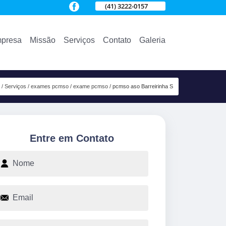
(41) 3222-0157
presa
Missão
Serviços
Contato
Galeria
Serviços
exames pcmso
exame pcmso
pcmso aso Barreirinha S
Entre em Contato