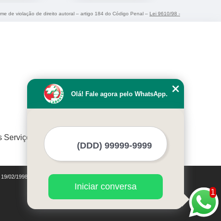
rime de violação de direito autoral – artigo 184 do Código Penal –
Lei 9610/98 -
Olá! Fale agora pelo WhatsApp.
s Serviços
e 19/02/1998)
Iniciar conversa
1