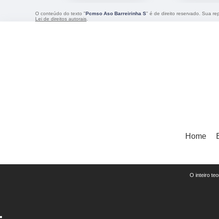
O conteúdo do texto "
Pcmso Aso Barreirinha S
" é de direito reservado. Sua re
Lei de direitos autorais
.
Home
O inteiro te