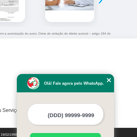
em a autorização do autor. Crime de violação de direito autoral – artigo 184 do
Olá! Fale agora pelo WhatsApp.
s Serviços
e 19/02/1998)