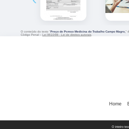
O conteúdo do texto "
Preço de Pcmso Medicina do Trabalho Campo Magro,
" 
Código Penal –
Lei 9610/98 - Lei de direitos autorais
.
Home
O inteiro te