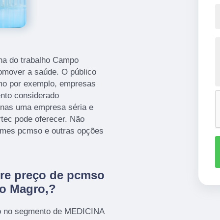
ina do trabalho Campo
romover a saúde. O público
omo por exemplo, empresas
ento considerado
penas uma empresa séria e
tec pode oferecer. Não
xames pcmso e outras opções
bre preço de pcmso
o Magro,?
o no segmento de MEDICINA