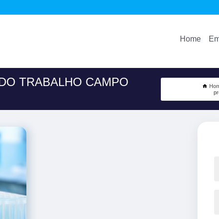
Home
Em
 DO TRABALHO CAMPO
Ho
pr