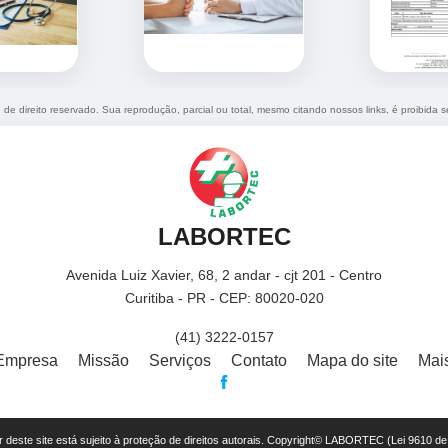
é de direito reservado. Sua reprodução, parcial ou total, mesmo citando nossos links, é proibida s
LABORTEC
Avenida Luiz Xavier, 68, 2 andar - cjt 201 - Centro
Curitiba - PR - CEP: 80020-020
(41) 3222-0157
Empresa
Missão
Serviços
Contato
Mapa do site
Mai
or deste site está sujeito à proteção de direitos autorais. Copyright© LABORTEC (Lei 9610 d