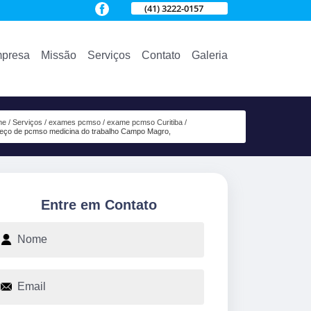
(41) 3222-0157
presa
Missão
Serviços
Contato
Galeria
me
Serviços
exames pcmso
exame pcmso Curitiba
eço de pcmso medicina do trabalho Campo Magro,
Entre em Contato