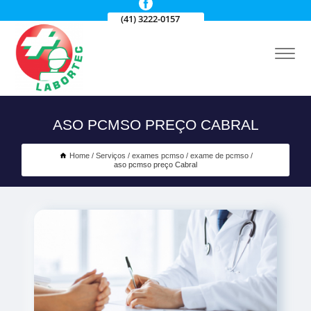
(41) 3222-0157
ASO PCMSO PREÇO CABRAL
Home
Serviços
exames pcmso
exame de pcmso
aso pcmso preço Cabral