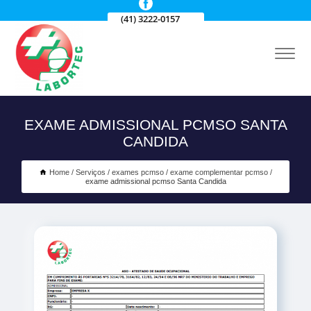
(41) 3222-0157
EXAME ADMISSIONAL PCMSO SANTA
CANDIDA
Home
Serviços
exames pcmso
exame complementar pcmso
exame admissional pcmso Santa Candida