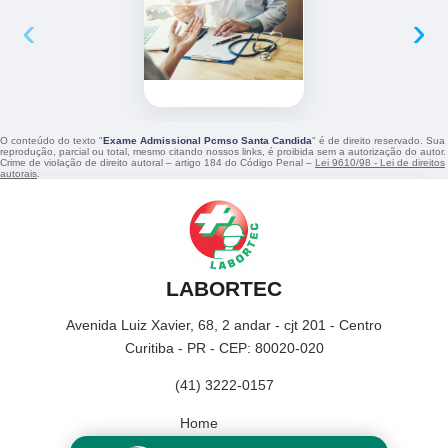
‹
›
O conteúdo do texto "
Exame Admissional Pcmso Santa Candida
" é de direito reservado. Sua
reprodução, parcial ou total, mesmo citando nossos links, é proibida sem a autorização do autor.
Crime de violação de direito autoral – artigo 184 do Código Penal –
Lei 9610/98 - Lei de direitos
autorais
.
LABORTEC
Avenida Luiz Xavier, 68, 2 andar - cjt 201 - Centro
Curitiba - PR - CEP: 80020-020
(41) 3222-0157
Home
Empresa