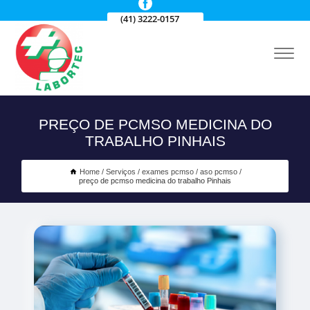
(41) 3222-0157
PREÇO DE PCMSO MEDICINA DO
TRABALHO PINHAIS
Home
Serviços
exames pcmso
aso pcmso
preço de pcmso medicina do trabalho Pinhais