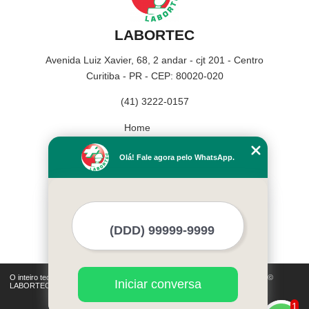
LABORTEC
Avenida Luiz Xavier, 68, 2 andar - cjt 201 - Centro
Curitiba - PR - CEP: 80020-020
(41) 3222-0157
Home
Empresa
Olá! Fale agora pelo WhatsApp.
Missão
Serviços
Contato
Mapa do site
Mais Serviços
O inteiro teor deste site está sujeito à proteção de direitos autorais. Copyright©
Iniciar conversa
LABORTEC (Lei 9610 de 19/02/1998)
1