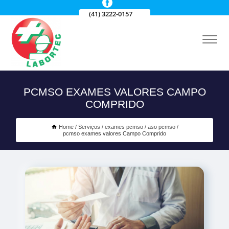
(41) 3222-0157
PCMSO EXAMES VALORES CAMPO
COMPRIDO
Home
Serviços
exames pcmso
aso pcmso
pcmso exames valores Campo Comprido