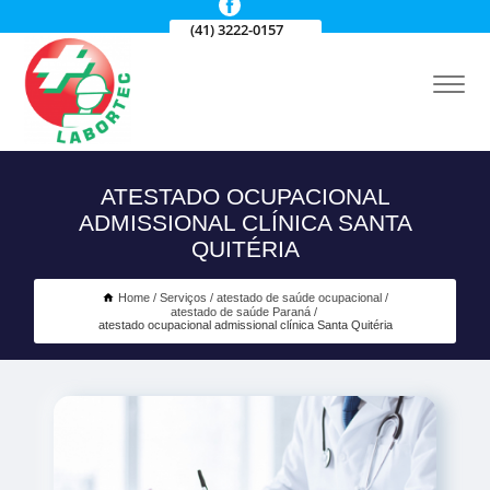
(41) 3222-0157
ATESTADO OCUPACIONAL
ADMISSIONAL CLÍNICA SANTA
QUITÉRIA
Home
Serviços
atestado de saúde ocupacional
atestado de saúde Paraná
atestado ocupacional admissional clínica Santa Quitéria