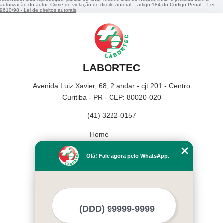
autorização do autor. Crime de violação de direito autoral – artigo 184 do Código Penal –
Lei
9610/98 - Lei de direitos autorais
.
LABORTEC
Avenida Luiz Xavier, 68, 2 andar - cjt 201 - Centro
Curitiba - PR - CEP: 80020-020
(41) 3222-0157
Home
Empresa
Olá! Fale agora pelo WhatsApp.
Missão
Serviços
Contato
Mapa do site
Mais Serviços