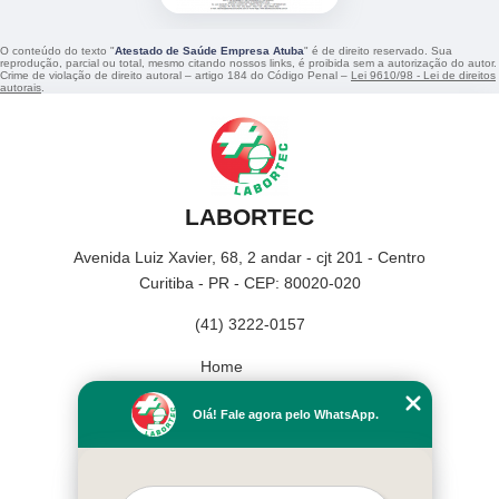
O conteúdo do texto "
Atestado de Saúde Empresa Atuba
" é de direito reservado. Sua
reprodução, parcial ou total, mesmo citando nossos links, é proibida sem a autorização do autor.
Crime de violação de direito autoral – artigo 184 do Código Penal –
Lei 9610/98 - Lei de direitos
autorais
.
LABORTEC
Avenida Luiz Xavier, 68, 2 andar - cjt 201 - Centro
Curitiba - PR - CEP: 80020-020
(41) 3222-0157
Home
Empresa
Olá! Fale agora pelo WhatsApp.
Missão
Serviços
Contato
Mapa do site